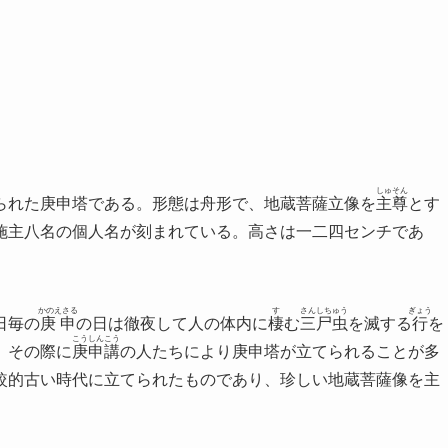
しゅそん
られた庚申塔である。形態は舟形で、地蔵菩薩立像を
主尊
とす
施主八名の個人名が刻まれている。高さは一二四センチであ
かのえさる
す
さんしちゅう
ぎょう
日毎の
庚申
の日は徹夜して人の体内に
棲
む
三尸虫
を滅する
行
を
こうしんこう
、その際に
庚申講
の人たちにより庚申塔が立てられることが多
較的古い時代に立てられたものであり、珍しい地蔵菩薩像を主