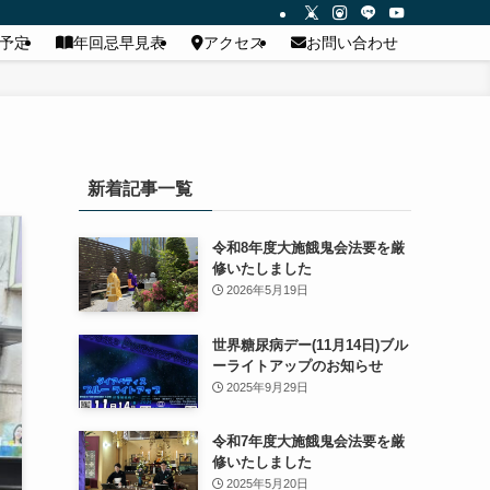
予定
年回忌早見表
アクセス
お問い合わせ
新着記事一覧
令和8年度大施餓鬼会法要を厳
修いたしました
2026年5月19日
世界糖尿病デー(11月14日)ブル
ーライトアップのお知らせ
2025年9月29日
令和7年度大施餓鬼会法要を厳
修いたしました
2025年5月20日