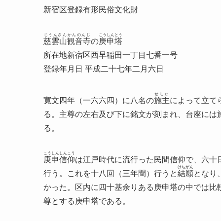
新宿区登録有形民俗文化財
じうんさんかんのんじ
こうしんとう
慈雲山観音寺
の
庚申塔
所在地新宿区西早稲田一丁目七番一号
登録年月日 平成二十七年二月六日
せしゅ
寛文四年（一六六四）に八名の
施主
によって立て
る。主尊の左右及び下に銘文が刻まれ、台座には
る。
こうしんしんこう
庚申信仰
は江戸時代に流行った民間信仰で、六十
けちがん
行う。これを十八回（三年間）行うと
結願
となり
かった。区内に四十基余りある庚申塔の中では比
尊とする庚申塔である。