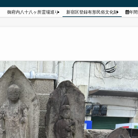
御府内八十八ヶ所霊場巡り
新宿区登録有形民俗文化財
年間